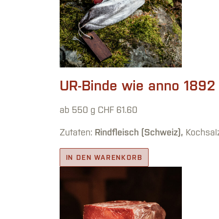
UR-Binde wie anno 1892
ab 550 g
CHF
61.60
Zutaten:
Rindfleisch (Schweiz),
Kochsalz
IN DEN WARENKORB