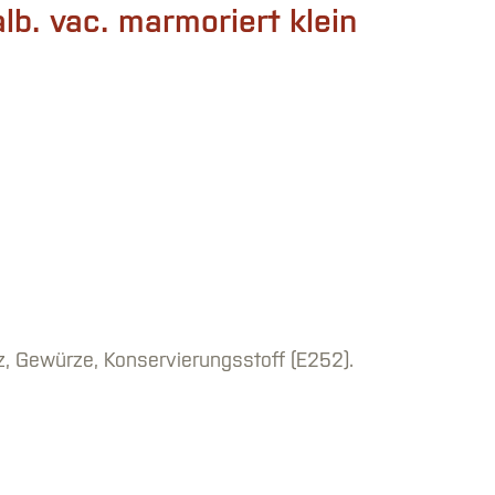
lb. vac. marmoriert klein
iert klein Menge
, Gewürze, Konservierungsstoff (E252).